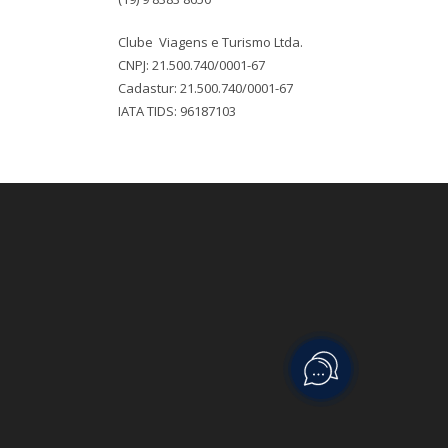
Clube Viagens e Turismo Ltda.
CNPJ: 21.500.740/0001-67
Cadastur: 21.500.740/0001-67
IATA TIDS: 96187103