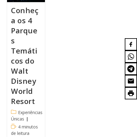
Conheç
a os 4
Parque
s
Temáti
cos do
Walt
Disney
World
Resort
Experiências
Únicas
4 minutos
de leitura