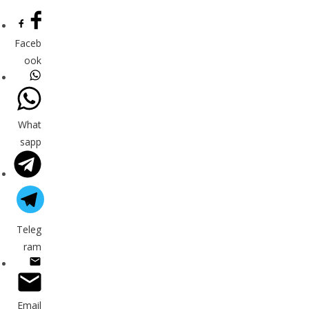
Faceb
ook
What
sapp
Teleg
ram
Email